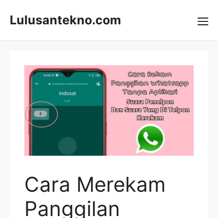
Skip
to
Lulusantekno.com
content
Me
Cara Merekam
Panggilan