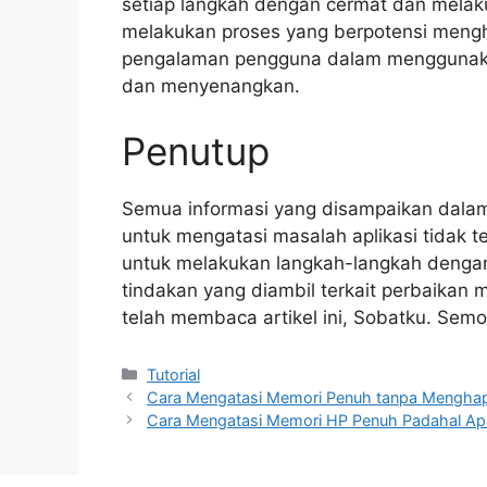
setiap langkah dengan cermat dan melak
melakukan proses yang berpotensi mengh
pengalaman pengguna dalam menggunakan 
dan menyenangkan.
Penutup
Semua informasi yang disampaikan dalam
untuk mengatasi masalah aplikasi tidak t
untuk melakukan langkah-langkah dengan
tindakan yang diambil terkait perbaikan 
telah membaca artikel ini, Sobatku. Se
Categories
Tutorial
Cara Mengatasi Memori Penuh tanpa Menghap
Cara Mengatasi Memori HP Penuh Padahal Apli