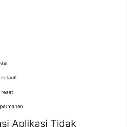
abil
 default
 reset
a permanen
si Aplikasi Tidak