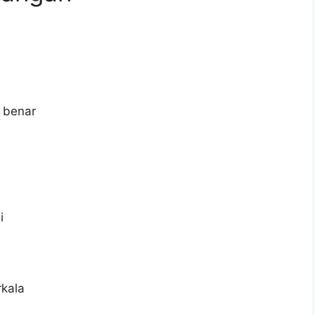
 benar
i
rkala