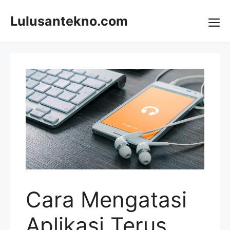
Skip
to
Lulusantekno.com
content
Me
Cara Mengatasi
Aplikasi Terus